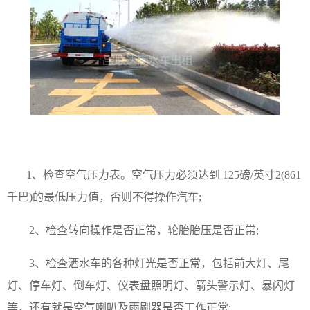
1、检查空气压力表。空气压力
必须
达到
125磅/英寸2(861
千巴)的最低压力值
，否则
不得操作汽车
;
2、检查转向操作
是否正常，轮胎胎压是否正常
;
3、检查
洒水车的各种灯光是否正常，包括前大灯、
尾
灯、停车灯、倒车灯、仪表盘照明灯
、箭头警示灯、暴闪灯
等，还有就是
空气喇叭及雨刷器是否工作正常
;