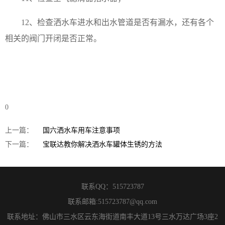
12、检查洒水车进水和出水管道是否有漏水，还有各个
相关的阀门开闭是否正常。
0
上一篇：
国六洒水车用车注意事项
下一篇：
宝联达教你解决洒水车罐体生锈的方法
联系QQ：
515723787
联系邮箱:
515723787@qq.com
联系地址：佛山市三水区云东海街道南丰大道13号三水万达广场3座2