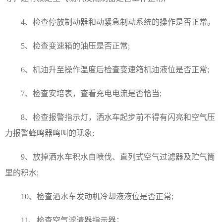
4、检查停放制动器和动紧急制动系统的操作是否
正常
。
5、检查变速箱
的
油压
是否正常
;
6、机油升至操作温度后检查变速箱机油
液位
是否
正常
;
7、检查安培
表
，
查看
充电
电
流是否恰当
;
8、检查报警指示灯，洒水车起步前不
得
有闪亮和空气压
力报警蜂鸣器鸣叫的现象
;
9、放掉
洒水车
积水自喷伐、直列式空气过滤器及贮气筒
里的积水
;
10、检查
洒水车发动机冷却液液位是否正常
;
11、检查空气滤清器指示器
；